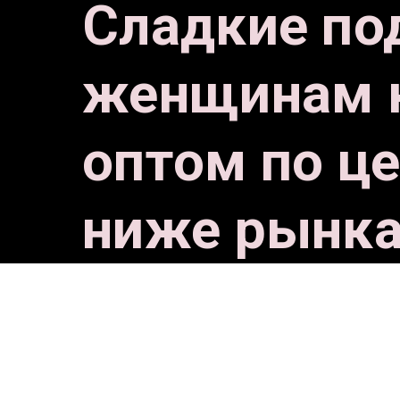
Сладкие по
женщинам к
оптом по ц
ниже рынк