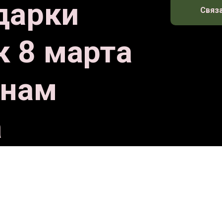
дарки
Связа
 8 марта
енам
а